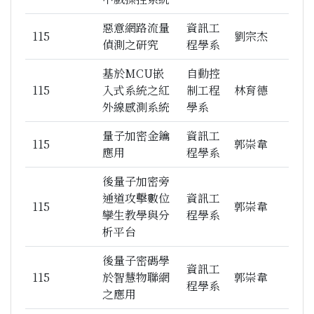
惡意網路流量
資訊工
115
劉宗杰
偵測之研究
程學系
基於MCU嵌
自動控
115
入式系統之紅
制工程
林育德
外線感測系統
學系
量子加密金鑰
資訊工
115
郭崇韋
應用
程學系
後量子加密旁
通道攻擊數位
資訊工
115
郭崇韋
孿生教學與分
程學系
析平台
後量子密碼學
資訊工
115
於智慧物聯網
郭崇韋
程學系
之應用