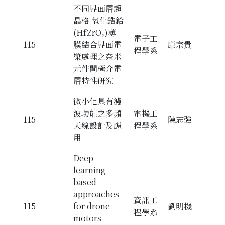
不同界面層超
晶格 氧化鋯鉿
(HfZrO₂)薄
電子工
115
膜結合界面電
康宗貴
程學系
漿處理之奈米
元件閘極介電
層特性研究
微小化具有濾
波功能之多頻
電機工
115
陳志強
天線設計及應
程學系
用
Deep
learning
based
approaches
資訊工
115
for drone
劉明機
程學系
motors