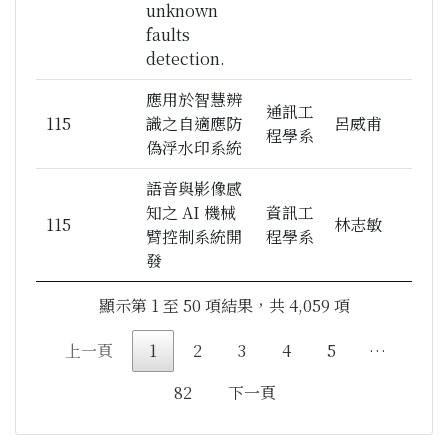
unknown
faults
detection.
應用於智慧辨
通訊工
115
識之自適應防
呂威甫
程學系
偽浮水印系統
語音與影像感
知之 AI 機械
資訊工
115
林志敏
臂控制系統開
程學系
發
顯示第 1 至 50 項結果，共 4,059 項
上一頁
1
2
3
4
5
…
82
下一頁