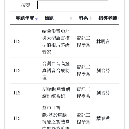
搜尋：
專題年度
標題
科系
指導老師
專題年度
標題
科系
指導老師
結合影音功能
與大型語言模
資訊工
115
林明言
型的相片超級
程學系
管家
台灣口音高擬
資訊工
115
真語音合成助
劉怡芬
程學系
理
AI輔助兒童朗
資訊工
115
劉怡芬
讀訓練系統
程學系
掌中「智」
戲-基於電腦
資訊工
115
葉春秀
視覺之實體掌
程學系
中戲操控系統