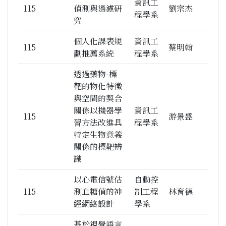
資訊工
115
偵測與過濾研
劉宗杰
程學系
究
個人化課表規
資訊工
115
蔡明翰
劃推薦系統
程學系
透過藥物-標
靶的物化特徵
與空間的契合
關係以機器學
資訊工
115
游景盛
習方法改進具
程學系
特定生物意義
關係的標靶辨
識
以心電信號估
自動控
115
測血糖值的神
制工程
林育德
經網絡設計
學系
基於視覺語言