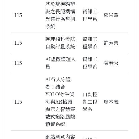
基於雙模態辨
識之長照機構
資訊工
115
郭崇韋
異常行為監測
程學系
系統
護理術科考試
資訊工
115
許芳榮
自動評量系統
程學系
AI虛擬護理人
資訊工
115
葉春秀
員
程學系
AI行人守護
者：結合
YOLO物件偵
自動控
115
測與AR抬頭
制工程
廖本義
顯示之智慧穿
學系
戴式道路風險
預警系統
網站惡意內容