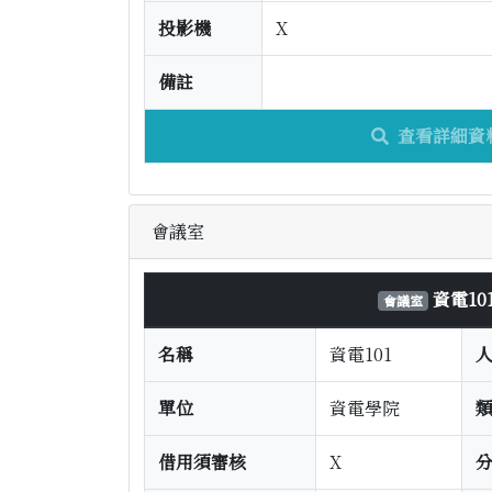
投影機
X
備註
查看詳細資
會議室
資電10
會議室
名稱
資電101
單位
資電學院
借用須審核
X