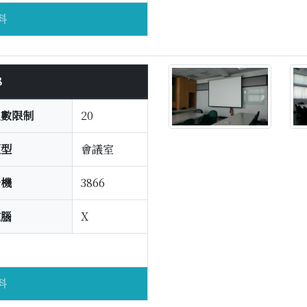
料
8
人數限制
20
類型
會議室
分機
3866
電腦
X
料