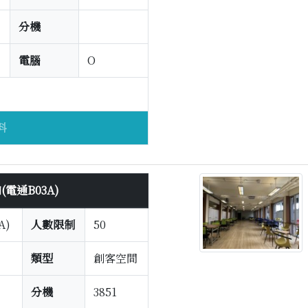
分機
電腦
O
料
電通B03A)
A)
人數限制
50
類型
創客空間
分機
3851