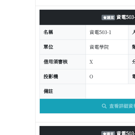
資電503-
會議室
名稱
資電503-1
單位
資電學院
借用須審核
X
投影機
O
備註
查看詳細資
資電503-
會議室