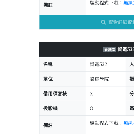
驅動程式下載：
無線
備註
查看詳細資
資電53
會議室
名稱
資電532
單位
資電學院
借用須審核
X
投影機
O
驅動程式下載：
無線
備註