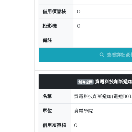
借用須審核
O
投影機
O
備註
查看詳細資
資電科技創新造咖(
創客空間
名稱
資電科技創新造咖(電通B03
單位
資電學院
借用須審核
O