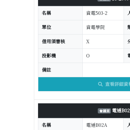
名稱
資電503-2
單位
資電學院
借用須審核
X
投影機
O
備註
查看詳細資
電通B02
會議室
名稱
電通B02A