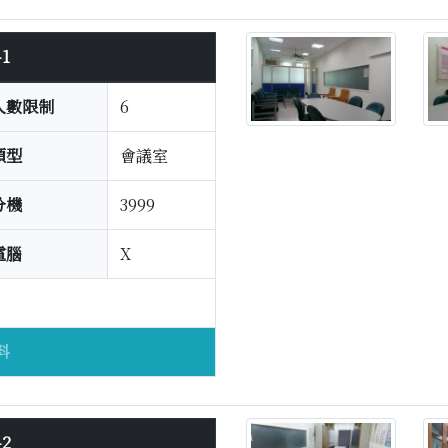
1
人數限制
6
類型
會議室
分機
3999
電腦
X
料
2