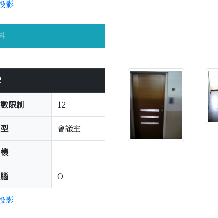
投影
料
2
人數限制
12
類型
會議室
分機
電腦
O
投影