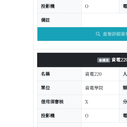
投影機
O
備註
查看詳細資
資電22
會議室
名稱
資電220
單位
資電學院
借用須審核
X
投影機
O