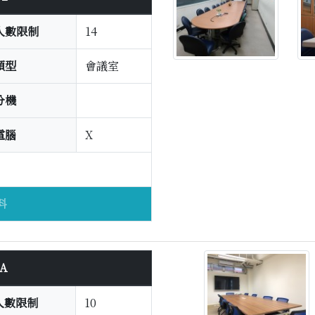
人數限制
14
類型
會議室
分機
電腦
X
料
A
人數限制
10