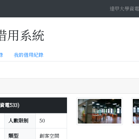
逢甲大學資
源借用系統
錄
我的借用紀錄
電533)
人數限制
50
類型
創客空間