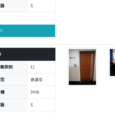
電腦
X
料
0
人數限制
12
類型
會議室
分機
3998
電腦
X