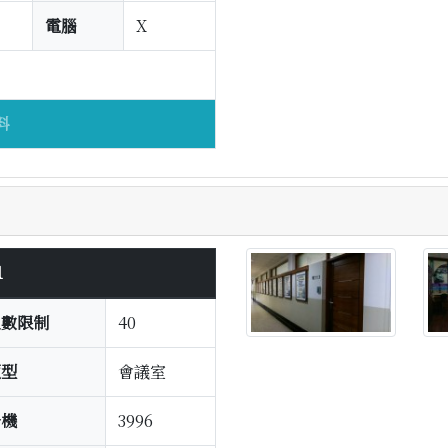
電腦
X
料
1
人數限制
40
類型
會議室
分機
3996